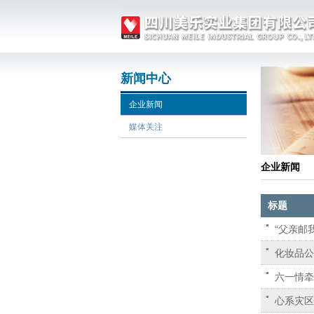
新闻中心
企业新闻
媒体关注
企业新闻
标题
“父亲邮
化妆品公
六一情
心系灾区