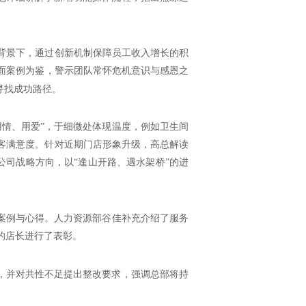
背景下，通过创新机制保障员工收入增长的积
面案例为鉴，警示团队常怀危机意识与感恩之
寻找成功路径。
用情、用爱”，于细微处体现温度，例如卫生间
客满意度。针对近期门店形象升级，高总解读
公司战略方向，以“逢山开路、遇水架桥”的进
务案例与心得。人力资源部谷佳补充介绍了服务
的店长进行了表彰。
准，并对共性不足提出整改要求，强调总部将持