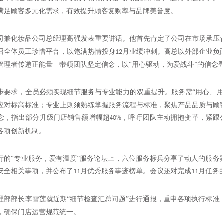
满足顾客多元化需求，有效提升顾客复购率与品牌美誉度。
司兼化妆品公司总经理高强发表重要讲话。他首先肯定了公司在市场承压
召全体员工珍惜平台，以饱满热情投身
月业绩冲刺。高总以外部企业负
12
管理者传递正能量，带领团队坚定信念，以“用心驱动，为爱战斗”的信念
步要求，全员必须实现细节服务与专业能力的双重提升。服务需
“用心、
应对标高标准；专业上则须熟练掌握服务流程与标准，聚焦产品品质与顾
念，指出部分升级门店销售额增幅超
，呼吁团队主动拥抱变革，紧跟
40%
各项创新机制。
行的
“专业服务，爱有温度”服务论坛上，六位服务标兵分享了动人的服
安全相关事项，并公布了
月优秀服务事迹榜单。会议还对完成
月任务
11
11
理部部长李雪莲就近期
“细节检查汇总问题”进行通报，重申各项执行标
，确保门店运营规范统一。